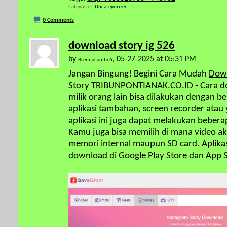
Categories
Uncategorized
0 Comments
download story ig 526
by
, 05-27-2025 at 05:31 PM
BrennaLambe6
Jangan Bingung! Begini Cara Mudah
Down
Story
TRIBUNPONTIANAK.CO.ID - Cara do
milik orang lain bisa dilakukan dengan be
aplikasi tambahan, screen recorder atau y
aplikasi ini juga dapat melakukan beber
Kamu juga bisa memilih di mana video ak
memori internal maupun SD card. Aplika
download di Google Play Store dan App S