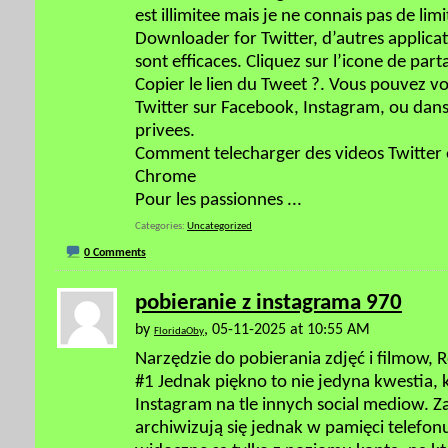
est illimitee mais je ne connais pas de lim
Downloader for Twitter, d’autres appli
sont efficaces. Cliquez sur l’icone de part
Copier le lien du Tweet ?. Vous pouvez v
Twitter sur Facebook, Instagram, ou dan
privees.
Comment telecharger des videos Twitter e
Chrome
Pour les passionnes
...
Categories
Uncategorized
0 Comments
pobieranie z instagrama 970
by
, 05-11-2025 at 10:55 AM
FloridaOby
Narzędzie do pobierania zdjęć i filmow, 
#1 Jednak piękno to nie jedyna kwestia,
Instagram na tle innych social mediow. Za
archiwizują się jednak w pamięci telefon