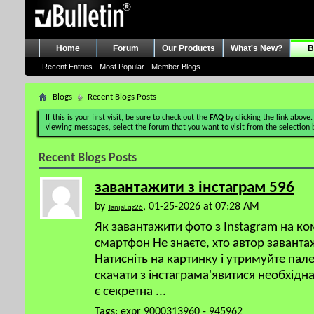
Home
Forum
Our Products
What's New?
B
Recent Entries
Most Popular
Member Blogs
Blogs
Recent Blogs Posts
If this is your first visit, be sure to check out the
FAQ
by clicking the link above.
viewing messages, select the forum that you want to visit from the selection 
Recent Blogs Posts
завантажити з інстаграм 596
by
, 01-25-2026 at 07:28 AM
TanjaLqz26
Як завантажити фото з Instagram на к
смартфон Не знаєте, хто автор завант
Натисніть на картинку і утримуйте пал
скачати з інстаграма
'явитися необхідн
є секретна
...
Tags:
expr 9000313960 - 945962