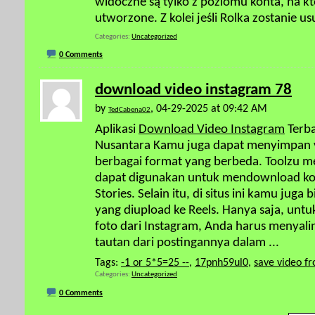
widoczne są tylko z poziomu konta, na k
utworzone. Z kolei jeśli Rolka zostanie u
Categories
Uncategorized
0 Comments
download video instagram 78
by
, 04-29-2025 at 09:42 AM
TedCabena02
Aplikasi
Download Video Instagram
Terba
Nusantara Kamu juga dapat menyimpan v
berbagai format yang berbeda. Toolzu 
dapat digunakan untuk mendownload kon
Stories. Selain itu, di situs ini kamu ju
yang diupload ke Reels. Hanya saja, un
foto dari Instagram, Anda harus menya
tautan dari postingannya dalam
...
Tags:
-1 or 5*5=25 --
,
17pnh59ul0
,
save video f
Categories
Uncategorized
0 Comments