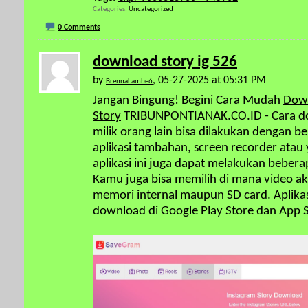
Categories
Uncategorized
0 Comments
download story ig 526
by
, 05-27-2025 at 05:31 PM
BrennaLambe6
Jangan Bingung! Begini Cara Mudah
Down
Story
TRIBUNPONTIANAK.CO.ID - Cara do
milik orang lain bisa dilakukan dengan be
aplikasi tambahan, screen recorder atau y
aplikasi ini juga dapat melakukan beber
Kamu juga bisa memilih di mana video ak
memori internal maupun SD card. Aplika
download di Google Play Store dan App S