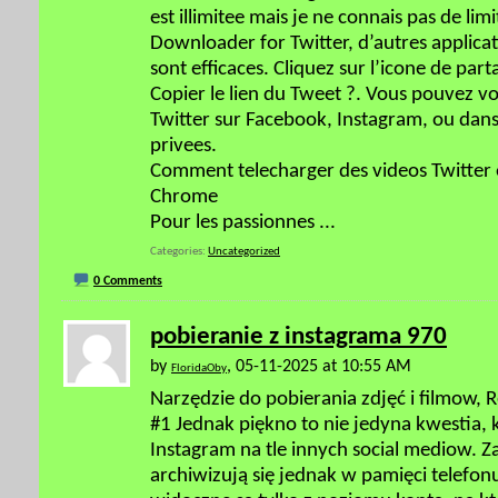
est illimitee mais je ne connais pas de lim
Downloader for Twitter, d’autres appli
sont efficaces. Cliquez sur l’icone de part
Copier le lien du Tweet ?. Vous pouvez v
Twitter sur Facebook, Instagram, ou dan
privees.
Comment telecharger des videos Twitter e
Chrome
Pour les passionnes
...
Categories
Uncategorized
0 Comments
pobieranie z instagrama 970
by
, 05-11-2025 at 10:55 AM
FloridaOby
Narzędzie do pobierania zdjęć i filmow, 
#1 Jednak piękno to nie jedyna kwestia,
Instagram na tle innych social mediow. Za
archiwizują się jednak w pamięci telefon