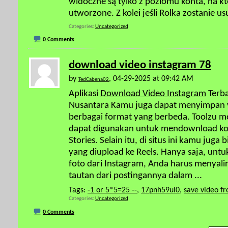
widoczne są tylko z poziomu konta, na k
utworzone. Z kolei jeśli Rolka zostanie u
Categories
Uncategorized
0 Comments
download video instagram 78
by
, 04-29-2025 at 09:42 AM
TedCabena02
Aplikasi
Download Video Instagram
Terba
Nusantara Kamu juga dapat menyimpan v
berbagai format yang berbeda. Toolzu 
dapat digunakan untuk mendownload kon
Stories. Selain itu, di situs ini kamu ju
yang diupload ke Reels. Hanya saja, un
foto dari Instagram, Anda harus menya
tautan dari postingannya dalam
...
Tags:
-1 or 5*5=25 --
,
17pnh59ul0
,
save video f
Categories
Uncategorized
0 Comments