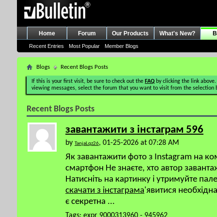
Home
Forum
Our Products
What's New?
B
Recent Entries
Most Popular
Member Blogs
Blogs
Recent Blogs Posts
If this is your first visit, be sure to check out the
FAQ
by clicking the link above.
viewing messages, select the forum that you want to visit from the selection 
Recent Blogs Posts
завантажити з інстаграм 596
by
, 01-25-2026 at 07:28 AM
TanjaLqz26
Як завантажити фото з Instagram на к
смартфон Не знаєте, хто автор завант
Натисніть на картинку і утримуйте пал
скачати з інстаграма
'явитися необхідн
є секретна
...
Tags:
expr 9000313960 - 945962