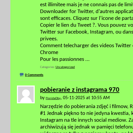
est illimitee mais je ne connais pas de lim
Downloader for Twitter, d’autres appli
sont efficaces. Cliquez sur l’icone de part
Copier le lien du Tweet ?. Vous pouvez v
Twitter sur Facebook, Instagram, ou dan
privees.
Comment telecharger des videos Twitter e
Chrome
Pour les passionnes
...
Categories
Uncategorized
0 Comments
pobieranie z instagrama 970
by
, 05-11-2025 at 10:55 AM
FloridaOby
Narzędzie do pobierania zdjęć i filmow, 
#1 Jednak piękno to nie jedyna kwestia,
Instagram na tle innych social mediow. Za
archiwizują się jednak w pamięci telefon