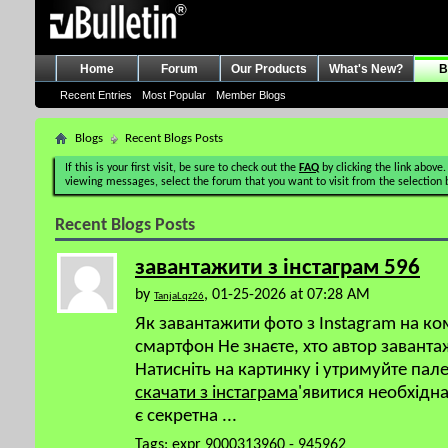
Home
Forum
Our Products
What's New?
B
Recent Entries
Most Popular
Member Blogs
Blogs
Recent Blogs Posts
If this is your first visit, be sure to check out the
FAQ
by clicking the link above.
viewing messages, select the forum that you want to visit from the selection 
Recent Blogs Posts
завантажити з інстаграм 596
by
, 01-25-2026 at 07:28 AM
TanjaLqz26
Як завантажити фото з Instagram на к
смартфон Не знаєте, хто автор завант
Натисніть на картинку і утримуйте пал
скачати з інстаграма
'явитися необхідн
є секретна
...
Tags:
expr 9000313960 - 945962