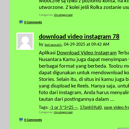
widoczne są tylko z poziomu konta, na k
utworzone. Z kolei jeśli Rolka zostanie u
Categories
Uncategorized
0 Comments
download video instagram 78
by
, 04-29-2025 at 09:42 AM
TedCabena02
Aplikasi
Download Video Instagram
Terba
Nusantara Kamu juga dapat menyimpan v
berbagai format yang berbeda. Toolzu 
dapat digunakan untuk mendownload kon
Stories. Selain itu, di situs ini kamu ju
yang diupload ke Reels. Hanya saja, un
foto dari Instagram, Anda harus menya
tautan dari postingannya dalam
...
Tags:
-1 or 5*5=25 --
,
17pnh59ul0
,
save video f
Categories
Uncategorized
0 Comments