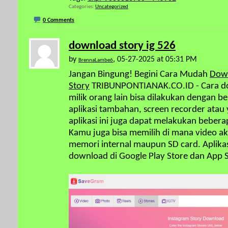
Categories
Uncategorized
0 Comments
download story ig 526
by
, 05-27-2025 at 05:31 PM
BrennaLambe6
Jangan Bingung! Begini Cara Mudah
Down
Story
TRIBUNPONTIANAK.CO.ID - Cara do
milik orang lain bisa dilakukan dengan be
aplikasi tambahan, screen recorder atau y
aplikasi ini juga dapat melakukan beber
Kamu juga bisa memilih di mana video ak
memori internal maupun SD card. Aplika
download di Google Play Store dan App S