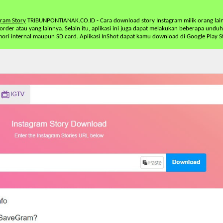
gram Story
TRIBUNPONTIANAK.CO.ID - Cara download story Instagram milik orang lain
order atau yang lainnya. Selain itu, aplikasi ini juga dapat melakukan beberapa undu
mori internal maupun SD card. Aplikasi InShot dapat kamu download di Google Play S