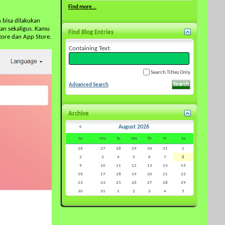
Find more...
 bisa dilakukan
han sekaligus. Kamu
Find Blog Entries
tore dan App Store.
Containing Text:
Search Titles Only
Advanced Search
Archive
<
August 2026
Su
Mo
Tu
We
Th
Fr
Sa
26
27
28
29
30
31
1
2
3
4
5
6
7
8
9
10
11
12
13
14
15
16
17
18
19
20
21
22
23
24
25
26
27
28
29
30
31
1
2
3
4
5