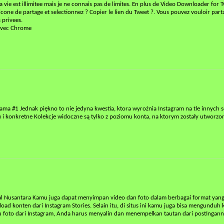
vie est illimitee mais je ne connais pas de limites. En plus de Video Downloader for Tw
icone de partage et selectionnez ? Copier le lien du Tweet ?. Vous pouvez vouloir par
 privees.
 avec Chrome
grama #1 Jednak piękno to nie jedyna kwestia, ktora wyrożnia Instagram na tle innych 
u i konkretne Kolekcje widoczne są tylko z poziomu konta, na ktorym zostały utworzone.
tal Nusantara Kamu juga dapat menyimpan video dan foto dalam berbagai format yang
 konten dari Instagram Stories. Selain itu, di situs ini kamu juga bisa mengunduh
au foto dari Instagram, Anda harus menyalin dan menempelkan tautan dari postingan