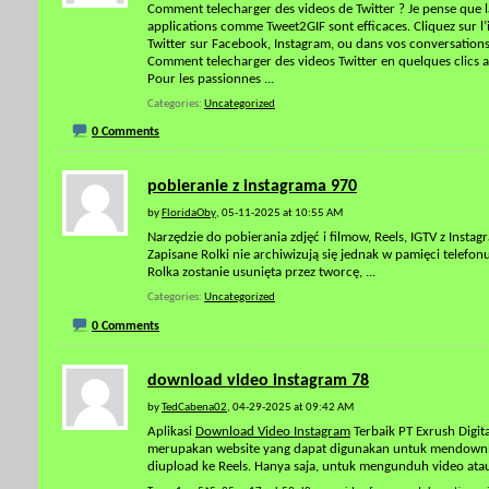
Comment telecharger des videos de Twitter ? Je pense que la 
applications comme Tweet2GIF sont efficaces. Cliquez sur l’
Twitter sur Facebook, Instagram, ou dans vos conversations
Comment telecharger des videos Twitter en quelques clics
Pour les passionnes
...
Categories
Uncategorized
0 Comments
pobieranie z instagrama 970
by
FloridaOby
, 05-11-2025 at 10:55 AM
Narzędzie do pobierania zdjęć i filmow, Reels, IGTV z Insta
Zapisane Rolki nie archiwizują się jednak w pamięci telefon
Rolka zostanie usunięta przez tworcę,
...
Categories
Uncategorized
0 Comments
download video instagram 78
by
TedCabena02
, 04-29-2025 at 09:42 AM
Aplikasi
Download Video Instagram
Terbaik PT Exrush Digi
merupakan website yang dapat digunakan untuk mendownload
diupload ke Reels. Hanya saja, untuk mengunduh video at