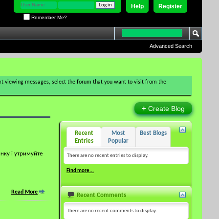
Help
Register
Remember Me?
Advanced Search
tart viewing messages, select the forum that you want to visit from the
+
Create Blog
Recent
Most
Best Blogs
Entries
Popular
нку і утримуйте
There are no recent entries to display.
Find more...
Read More
Recent Comments
There are no recent comments to display.