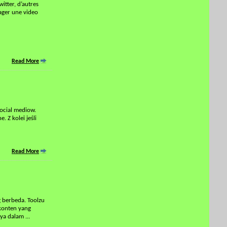
itter, d’autres
tager une video
Read More
social mediow.
 Z kolei jeśli
Read More
 berbeda. Toolzu
 konten yang
nya dalam
...