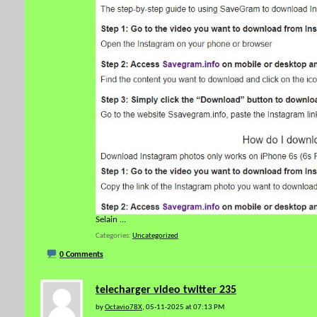
Selain
...
Categories
Uncategorized
0 Comments
telecharger video twitter 235
by
Octavio78X
, 05-11-2025 at 07:13 PM