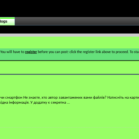
logs
 You will have to
register
before you can post: click the register link above to proceed. To s
 чи смартфон Не знаєте, хто автор завантажених вами файлів? Натисніть на карти
хідна інформація. У додатку є секретна
...