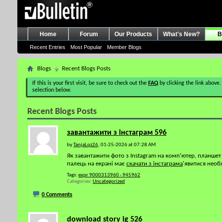
Home
Forum
Our Products
What's New?
B
Recent Entries
Most Popular
Member Blogs
Blogs
Recent Blogs Posts
If this is your first visit, be sure to check out the
FAQ
by clicking the link above.
selection below.
Recent Blogs Posts
завантажити з інстаграм 596
by
TanjaLqz26
, 01-25-2026 at 07:28 AM
Як завантажити фото з Instagram на комп'ютер, планшет
палець на екрані має
скачати з інстаграма
'явитися необ
Tags:
expr 9000313960 - 945962
Categories
Uncategorized
0 Comments
download story ig 526