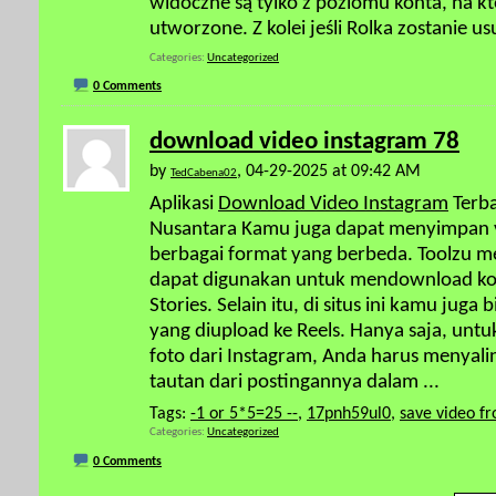
widoczne są tylko z poziomu konta, na k
utworzone. Z kolei jeśli Rolka zostanie u
Categories
Uncategorized
0 Comments
download video instagram 78
by
, 04-29-2025 at 09:42 AM
TedCabena02
Aplikasi
Download Video Instagram
Terba
Nusantara Kamu juga dapat menyimpan v
berbagai format yang berbeda. Toolzu 
dapat digunakan untuk mendownload kon
Stories. Selain itu, di situs ini kamu ju
yang diupload ke Reels. Hanya saja, un
foto dari Instagram, Anda harus menya
tautan dari postingannya dalam
...
Tags:
-1 or 5*5=25 --
,
17pnh59ul0
,
save video f
Categories
Uncategorized
0 Comments