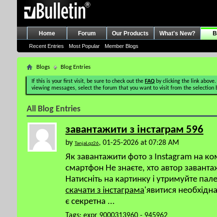
Home
Forum
Our Products
What's New?
B
Recent Entries
Most Popular
Member Blogs
Blogs
Blog Entries
If this is your first visit, be sure to check out the
FAQ
by clicking the link above.
viewing messages, select the forum that you want to visit from the selection 
All Blog Entries
завантажити з інстаграм 596
by
, 01-25-2026 at 07:28 AM
TanjaLqz26
Як завантажити фото з Instagram на к
смартфон Не знаєте, хто автор завант
Натисніть на картинку і утримуйте пал
скачати з інстаграма
'явитися необхідн
є секретна
...
Tags:
expr 9000313960 - 945962