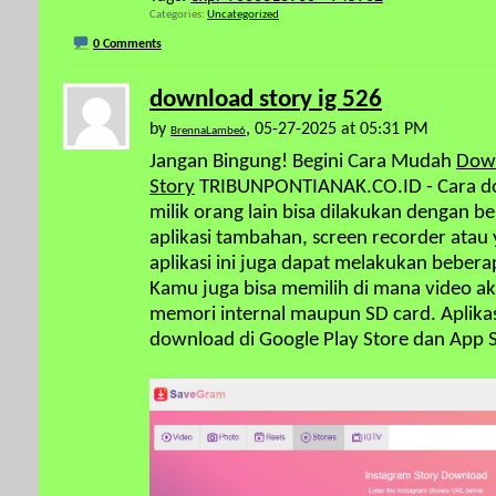
Categories
Uncategorized
0 Comments
download story ig 526
by
, 05-27-2025 at 05:31 PM
BrennaLambe6
Jangan Bingung! Begini Cara Mudah
Down
Story
TRIBUNPONTIANAK.CO.ID - Cara do
milik orang lain bisa dilakukan dengan be
aplikasi tambahan, screen recorder atau y
aplikasi ini juga dapat melakukan beber
Kamu juga bisa memilih di mana video ak
memori internal maupun SD card. Aplika
download di Google Play Store dan App S